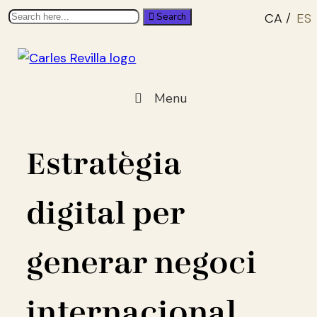
Search
CA
ES
Search
for:
Carles Revilla
Menu
Estratègia Digital, solucions per guanyar
competitivitat en moments de canvi
Estratègia
digital per
generar negoci
internacional